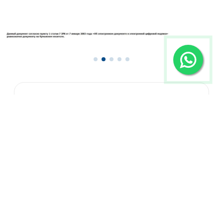
КОНТАКТЫ
+7 (702) 029-58-57
ул.Кажымукан 12а​, 907 кабинет, 9 этаж
ocenka.astana@bk.ru