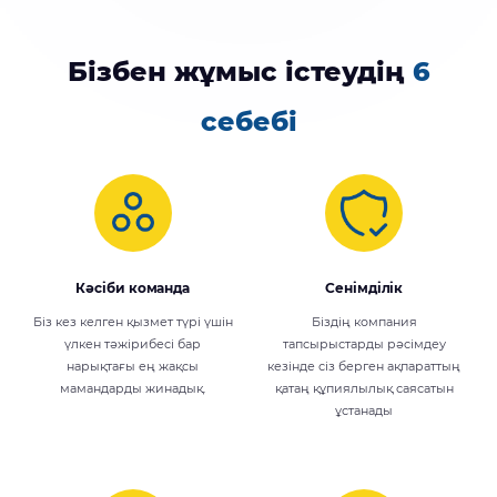
Бізбен жұмыс істеудің
6
себебі
Кәсіби команда
Сенімділік
Біз кез келген қызмет түрі үшін
Біздің компания
үлкен тәжірибесі бар
тапсырыстарды рәсімдеу
нарықтағы ең жақсы
кезінде сіз берген ақпараттың
мамандарды жинадық.
қатаң құпиялылық саясатын
ұстанады