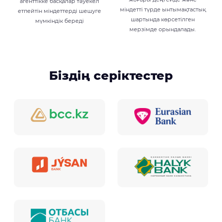
агенттікке басқалар тәуекел
міндетті түрде ынтымақтастық
етпейтін міндеттерді шешуге
шартында көрсетілген
мүмкіндік береді
мерзімде орындалады.
Біздің серіктестер