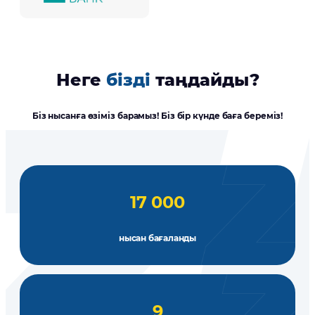
Неге
бізді
таңдайды?
Біз нысанға өзіміз барамыз! Біз бір күнде баға береміз!
17 000
нысан бағаланды
9