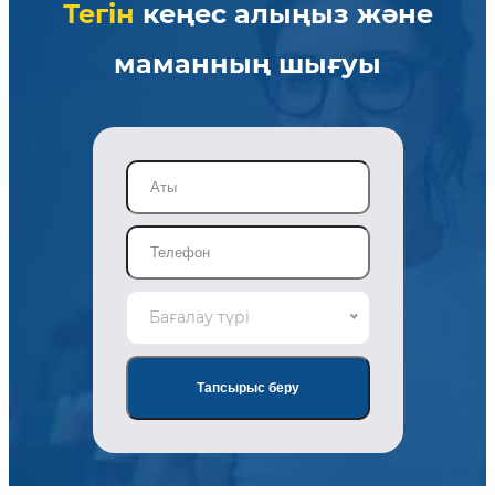
Тегін
кеңес алыңыз және
маманның шығуы
Бағалау түрі
Тапсырыс беру