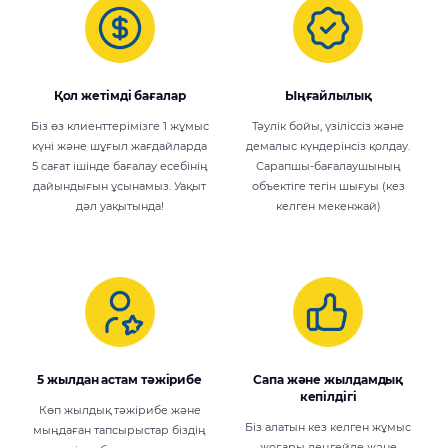
Қол жетімді бағалар
Ыңғайлылық
Біз өз клиенттерімізге 1 жұмыс
Тәулік бойы, үзіліссіз және
күні және шұғыл жағдайларда
демалыс күндерінсіз қолдау.
5 сағат ішінде бағалау есебінің
Сарапшы-бағалаушының
дайындығын ұсынамыз. Уақыт
объектіге тегін шығуы (кез
дәл уақытында!
келген мекенжай)
5 жылдан астам тәжірибе
Сапа және жылдамдық
кепілдігі
Көп жылдық тәжірибе және
Біз алатын кез келген жұмыс
мыңдаған тапсырыстар біздің
жоғары деңгейде және