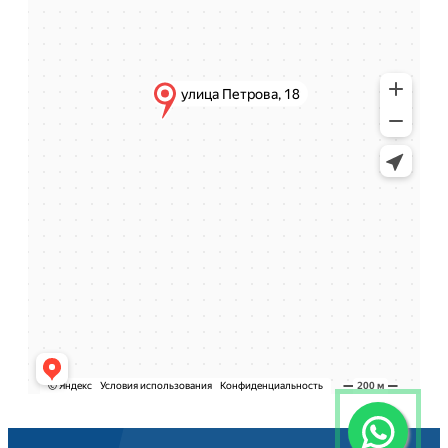
КОНТАКТЫ
+7 (702) 029-58-57
ул.Кажымукан 12а​, 907 кабинет, 9 этаж
ocenka.astana@bk.ru