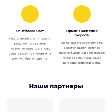
Опыт более 5 лет
Гарантия качества и
скорости
Многолетний опыт и тысячи
Любая работа, за которую мы
выполненных заказов
беремся выполняется на
позволяют нашему агенству
высоком уровне и обязательно
решать задачи, за которые не
точно в сроки, указанные в
рискуют браться другие
договоре сотрудничества.
Наши партнеры