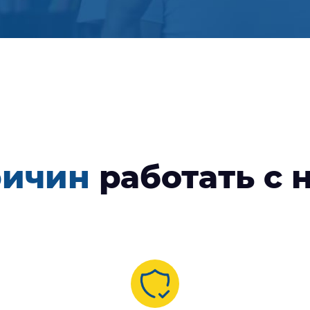
ричин
работать с 