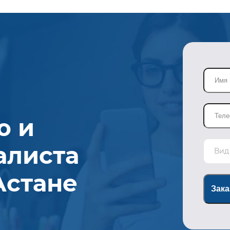
ю и
алиста
Вид
Астане
Зака