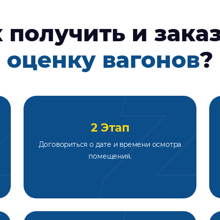
 получить и зака
оценку вагонов
?
2 Этап
Договориться о дате и времени осмотра
помещения.