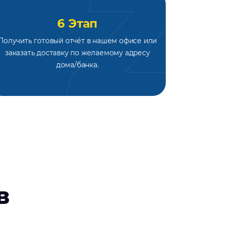
6 Этап
Получить готовый отчёт в нашем офисе или
заказать доставку по желаемому адресу
дома/банка.
в