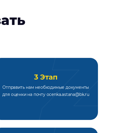
зать
3 Этап
Отправить нам необходимые документы
для оценки на почту ocenka.astana@bk.ru